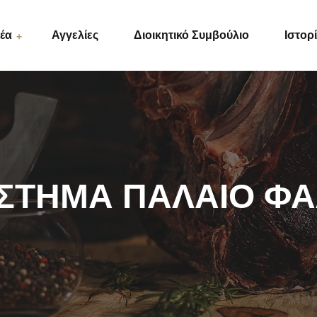
έα
Αγγελίες
Διοικητικό Συμβούλιο
Ιστορ
ς
ΣΤΗΜΑ ΠΑΛΑΙΟ Φ