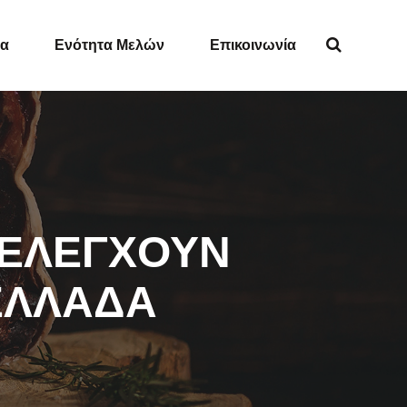
ία
Ενότητα Μελών
Επικοινωνία
Υ ΕΛΕΓΧΟΥΝ
ΕΛΛΑΔΑ