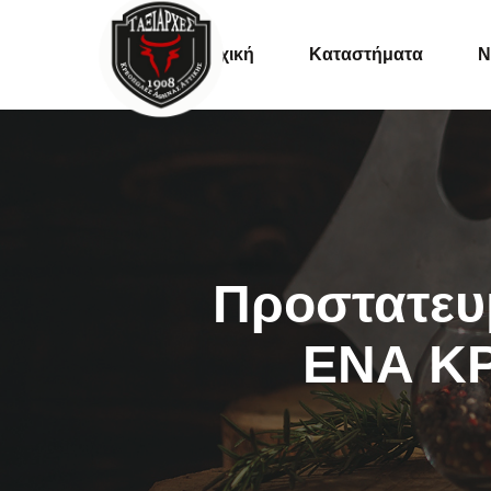
Αρχική
Καταστήματα
Ν
Συνταγές
Tips
Εκδηλώσει
Πρoστατευ
ΕΝΑ Κ