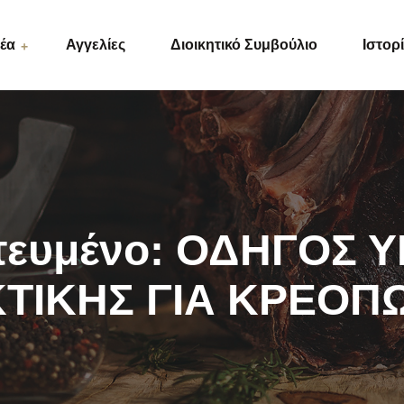
έα
Αγγελίες
Διοικητικό Συμβούλιο
Ιστορ
ς
τευμένο: ΟΔΗΓΟΣ Υ
ΤΙΚΗΣ ΓΙΑ ΚΡΕΟΠ