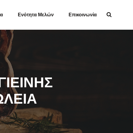
ία
Ενότητα Μελών
Επικοινωνία
ΓΙΕΙΝΗΣ
ΩΛΕΙΑ