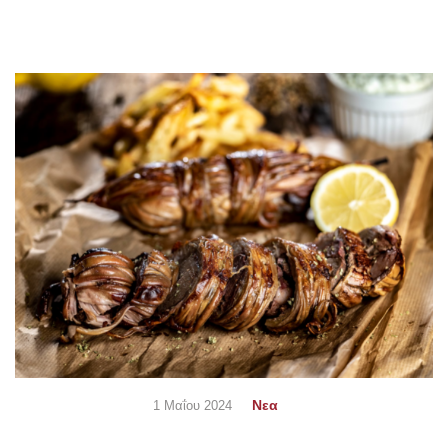
Νεα
1 Μαΐου 2024